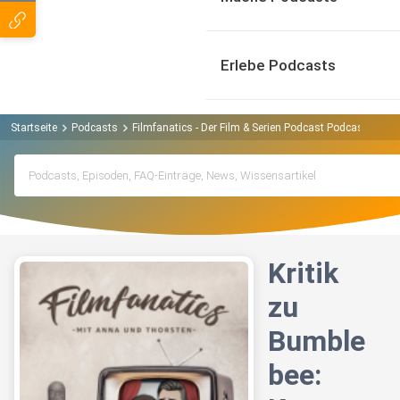
Erlebe Podcasts
Startseite
Podcasts
Filmfanatics - Der Film & Serien Podcast Podcast
Kri
Kritik
zu
Bumble
bee: