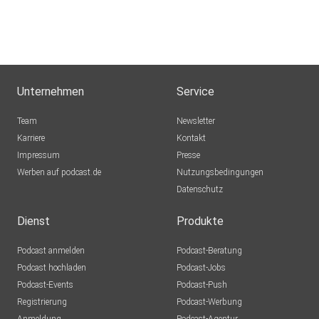
Unternehmen
Service
Team
Newsletter
Karriere
Kontakt
Impressum
Presse
Werben auf podcast.de
Nutzungsbedingungen
Datenschutz
Dienst
Produkte
Podcast anmelden
Podcast-Beratung
Podcast hochladen
Podcast-Jobs
Podcast-Events
Podcast-Push
Registrierung
Podcast-Werbung