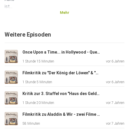
ist...
Mehr
Weitere Episoden
Once Upon a Time... in Hollywood - Quentin Tarantino's Meisterwerk
1 Stunde 15 Minuten
vor 6 Jahren
Filmkritik zu "Der König der Löwen" & "Men in Black: International" Review
1 Stunde 5 Minuten
vor 6 Jahren
Kritik zur 3. Staffel von "Haus des Geldes" & "Stranger Things"
1 Stunde 20 Minuten
vor 7 Jahren
Filmkritik zu Aladdin & Wir - zwei Filme wie sie unterschiedlicher nicht sein könnten
58 Minuten
vor 7 Jahren