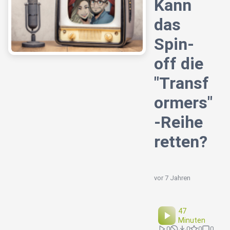
Kann
das
Spin-
off die
"Transf
ormers"
-Reihe
retten?
vor 7 Jahren
47
Minuten
0
0
0
0