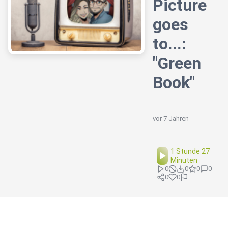
Picture
goes
to...:
"Green
Book"
vor 7 Jahren
1 Stunde 27
Minuten
0
0
0
0
0
0