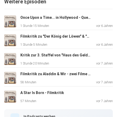
Weitere Episoden
weitere Trophäen auf sich vereinen: Die für das beste
Originaldrehbuch und die Nebendarstellerkrone an
Mahershala Ali
Once Upon a Time... in Hollywood - Quentin Tarantino's Meisterwerk
als schwarzer Jazzpianist, der mit seinem italostämmigen
1 Stunde 15 Minuten
vor 6 Jahren
Chauffeur im US-Süden auf Tournee geht.
Filmkritik zu "Der König der Löwen" & "Men in Black: International" Review
1 Stunde 5 Minuten
vor 6 Jahren
Kritik zur 3. Staffel von "Haus des Geldes" & "Stranger Things"
1 Stunde 20 Minuten
vor 7 Jahren
Filmkritik zu Aladdin & Wir - zwei Filme wie sie unterschiedlicher nicht sein könnten
58 Minuten
vor 7 Jahren
A Star Is Born - Filmkritik
57 Minuten
vor 7 Jahren
In Podcasts werben