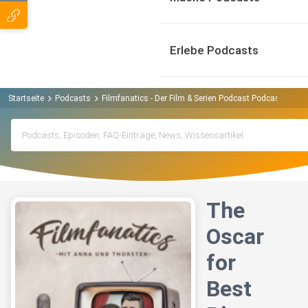
Erlebe Podcasts
Startseite
Podcasts
Filmfanatics - Der Film & Serien Podcast Podcast
The
The
Oscar
for
Best