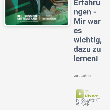
Erfahru
ngen -
Mir war
es
wichtig,
dazu zu
lernen!
vor 3 Jahren
11
Minuten
0
0
0
0
0
0