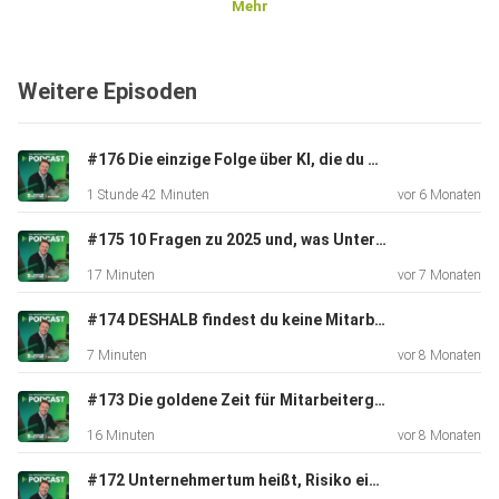
Mehr
Sichere dir jetzt dein Ticket für das Mission Mittelstand
Seminar:
Weitere Episoden
https://mission-mittelstand.com/ticket23-pdc
Melde dich jetzt zum neuen Führungskräftetraining an:
#176 Die einzige Folge über KI, die du brauchst!
https://mission-mittelstand.com/fkt-pdc
1 Stunde 42 Minuten
vor 6 Monaten
#175 10 Fragen zu 2025 und, was Unternehmer jetzt für 2026 wissen müssen
17 Minuten
vor 7 Monaten
Buche jetzt dein unverbindliches Geschäftsführer
Gespräch
#174 DESHALB findest du keine Mitarbeiter! (so geht es richtig)
unter:
7 Minuten
vor 8 Monaten
https://matthias-aumann.de/podcast
#173 Die goldene Zeit für Mitarbeitergewinnung – warum JETZT dein Vorteil beginnt
16 Minuten
vor 8 Monaten
#172 Unternehmertum heißt, Risiko einzugehen | Experten-Talk mit Dieter Lange