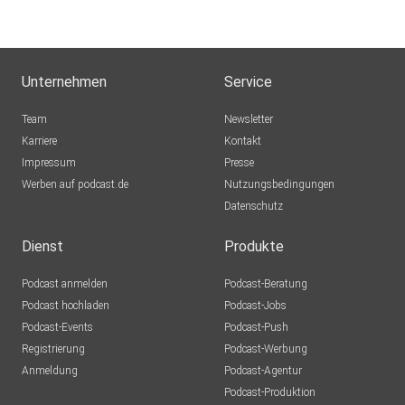
Unternehmen
Service
Team
Newsletter
Karriere
Kontakt
Impressum
Presse
Werben auf podcast.de
Nutzungsbedingungen
Datenschutz
Dienst
Produkte
Podcast anmelden
Podcast-Beratung
Podcast hochladen
Podcast-Jobs
Podcast-Events
Podcast-Push
Registrierung
Podcast-Werbung
Anmeldung
Podcast-Agentur
Podcast-Produktion