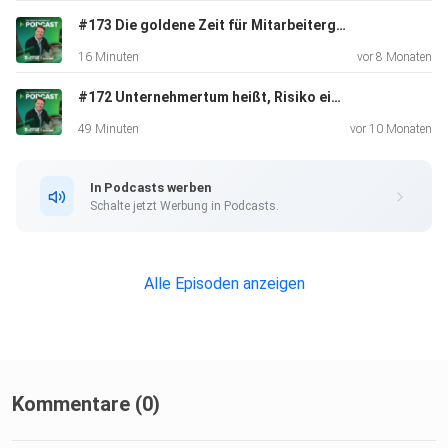
https://matthias-aumann.de/podcast
#173 Die goldene Zeit für Mitarbeitergewinnung – warum JETZT dein Vorteil beginnt
16 Minuten
vor 8 Monaten
#172 Unternehmertum heißt, Risiko einzugehen | Experten-Talk mit Dieter Lange
49 Minuten
vor 10 Monaten
In Podcasts werben
Schalte jetzt Werbung in Podcasts.
Alle Episoden anzeigen
Kommentare (0)