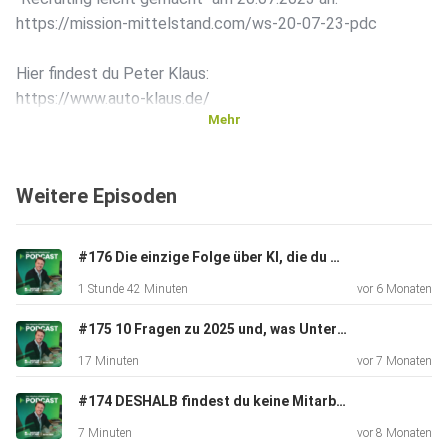
https://mission-mittelstand.com/ws-20-07-23-pdc
Hier findest du Peter Klaus:
https://www.auto-klaus.de/
Mehr
Sichere dir jetzt dein Ticket für das Mission Mittelstand
Seminar:
Weitere Episoden
https://mission-mittelstand.com/ticket23-pdc
Melde dich jetzt zum neuen Führungskräftetraining an:
#176 Die einzige Folge über KI, die du brauchst!
https://mission-mittelstand.com/fkt-pdc
1 Stunde 42 Minuten
vor 6 Monaten
#175 10 Fragen zu 2025 und, was Unternehmer jetzt für 2026 wissen müssen
17 Minuten
vor 7 Monaten
Buche jetzt dein unverbindliches Geschäftsführer
Gespräch
#174 DESHALB findest du keine Mitarbeiter! (so geht es richtig)
unter:
7 Minuten
vor 8 Monaten