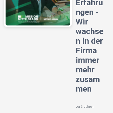
Erfahru
ngen -
Wir
wachse
n in der
Firma
immer
mehr
zusam
men
vor 3 Jahren