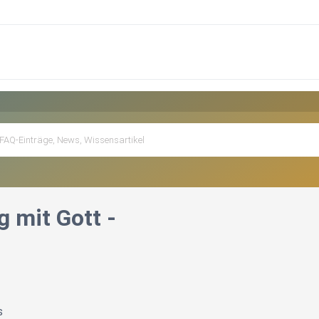
 mit Gott -
s