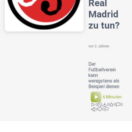
Real
Madrid
zu tun?
vor 3 Jahren
Der
Fußballverein
kann
wenigstens als
Beispiel dienen
6 Minuten
0
0
0
0
0
0