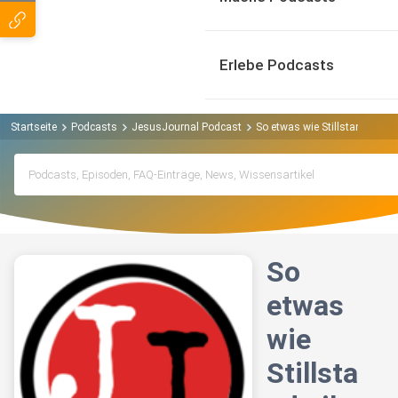
Erlebe Podcasts
Startseite
Podcasts
JesusJournal Podcast
So etwas wie Stillstand gibt es
So
etwas
wie
Stillsta