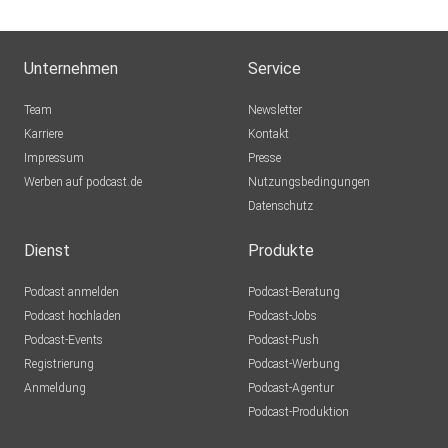
Unternehmen
Service
Team
Newsletter
Karriere
Kontakt
Impressum
Presse
Werben auf podcast.de
Nutzungsbedingungen
Datenschutz
Dienst
Produkte
Podcast anmelden
Podcast-Beratung
Podcast hochladen
Podcast-Jobs
Podcast-Events
Podcast-Push
Registrierung
Podcast-Werbung
Anmeldung
Podcast-Agentur
Podcast-Produktion