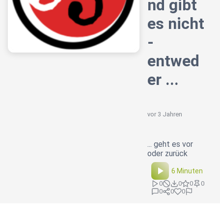
nd gibt
es nicht
-
entwed
er ...
vor 3 Jahren
... geht es vor
oder zurück
6 Minuten
0
0
0
0
0
0
0