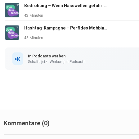
Bedrohung – Wenn Hasswellen gefährlich werden
42 Minuten
'00:29:34' Wann „darf” ich Unterstützung erhalten?
Hashtag-Kampagne – Perfides Mobbing auf TikTok
45 Minuten
'00:35:02' Recht am eigenen Bild
In Podcasts werben
Schalte jetzt Werbung in Podcasts.
'00:37:20' Doxxing und Schutzmaßnahmen
Hier geht’s zu Wissen & Tipps
Kommentare (0)
Hier geht’s zu Quellen & Studien