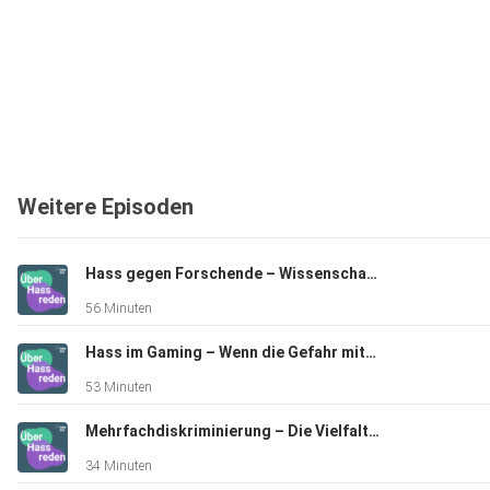
'00:01:25' Trigger-Warnung
Weitere Episoden
'00:11:10' Formen digitaler Gewalt gegen Künstler*innen
Hass gegen Forschende – Wissenschaft in Gefahr
56 Minuten
'00:13:42' Counterspeech
Hass im Gaming – Wenn die Gefahr mitstreamt
53 Minuten
'00:18:43' Don’t feed the Troll
Mehrfachdiskriminierung – Die Vielfalt des Hasses im Shitstorm
34 Minuten
'00:25:05' Tatbestand üble Nachrede