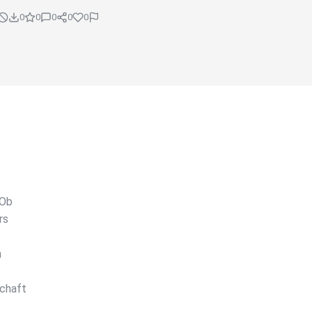
0
0
0
0
0
 Ob
rs
n
chaft