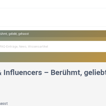
rühmt, geliebt, gehasst
 Influencers – Berühmt, gelieb
hasst