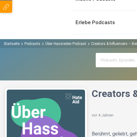
Erlebe Podcasts
Startseite
Podcasts
Über Hassreden Podcast
Creators & Influencers – Be
Creators &
vor 4 Jahren
Berühmt, geliebt, ge