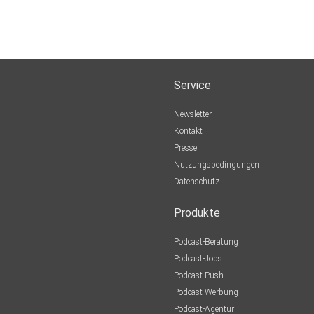
Service
Newsletter
Kontakt
Presse
Nutzungsbedingungen
Datenschutz
Produkte
Podcast-Beratung
Podcast-Jobs
Podcast-Push
Podcast-Werbung
Podcast-Agentur