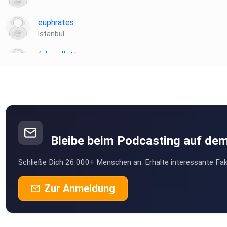
euphrates
Istanbul
Polizei: 110 (bei akuter Bedrohung)
fahrradlotte
Deutschland
Telefon-Seelsorge: 0800 111 0 111,
0800 111 0 222
Beratungsstelle Juuuport
Bleibe beim Podcasting auf de
Schließe Dich 26.000+ Menschen an. Erhalte interessante Fak
NetzDG-Beschwerdeformular
Zur Anmeldung