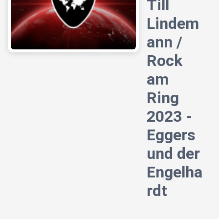
Till
Lindem
ann /
Rock
am
Ring
2023 -
Eggers
und der
Engelha
rdt