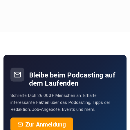
Bleibe beim Podcasting auf
dem Laufenden
Schließe Dich 26.000+ Menschen an. Erhalte
interessante Fakten über das Podcasting, Tipps der
Redaktion, Job-Angebote, Events und mehr.
Zur Anmeldung