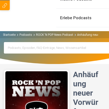
Erlebe Podcasts
Startseite
Podcasts
ROCK 'N POP News Podcast
Anhäufung neuer Vorwür
Anhäuf
ung
neuer
Vorwür