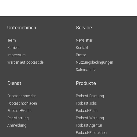
Unternehmen
Service
Team
Newsletter
Karriere
Kontakt
Impressum
Presse
Werben auf podcast.de
Nutzungsbedingungen
Datenschutz
Dienst
Produkte
Podcast anmelden
Podcast-Beratung
Podcast hochladen
Podcast-Jobs
Podcast-Events
Podcast-Push
Registrierung
Podcast-Werbung
Anmeldung
Podcast-Agentur
Podcast-Produktion