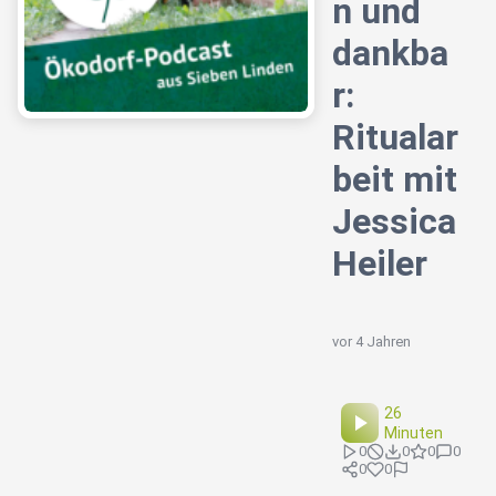
n und
dankba
r:
Ritualar
beit mit
Jessica
Heiler
vor 4 Jahren
26
Minuten
0
0
0
0
0
0