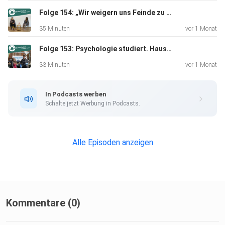
Hier geht es zur Fußabdruck-Studie Ökodorf Sieben Linden:
https://siebenlinden.org/de/oekolgischer-fussabdruck/
Folge 154: „Wir weigern uns Feinde zu sein“ - Friedensbotschafterin Sabine Lichtenfels
Website:
35 Minuten
vor 1 Monat
www.siebenlinden.org Autorin: Simone Britsch E-Mail:
Folge 153: Psychologie studiert. Hausmeisterin aus Überzeugung - Annikas Karriereknick oder Glücksfall?
podcast@siebenlinden.org Interviewpartner: Christoph
Strünke
33 Minuten
vor 1 Monat
Veröffentlicht unter der Creative Commons (CC BY 4.0),
Copyright
In Podcasts werben
Freundeskreis Ökodorf e.V., 06.11.2021
Schalte jetzt Werbung in Podcasts.
Alle Episoden anzeigen
Kommentare (0)