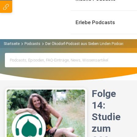
Erlebe Podcasts
Startseite
Podcasts
Der Ökodorf-Podcast aus Sieben Linden Podcast
Fol
Folge
14:
Studie
zum