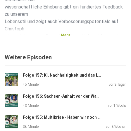
wissenschaftliche Erhebung gibt ein fundiertes Feedback
zu unserem
Lebensstil und zeigt auch Verbesserungspotentiale auf.
Christoph
Mehr
ist es ein Herzensanliegen klimafreundlich zu leben, sodass
alle
Menschen eine Lebensgrundlage haben – und gleichzeitig
Weitere Episoden
der
Klimawandel eingedämmt werden kann. Auch er muss
verstärkt CO2
Folge 157: KI, Nachhaltigkeit und das Leben
einsparen, um dieses Ziel zu erreichen. Für uns alle hat er
45 Minuten
vor 3 Tagen
einige
Hinweise dafür, was wirklich zählt für einen kleineren
Folge 156: Sachsen-Anhalt vor der Wahl – Kann Zuhören die Demokratie retten?
Fußabdruck.
40 Minuten
vor 1 Woche
Ermittle selbst Deinen CO2-Fußabdruck:
https://www.wwf.de/themen-projekte/klima-energie/wwf-
Folge 155: Multikrise - Haben wir noch Zeit für „innere Arbeit“?
klimarechner
38 Minuten
vor 3 Wochen