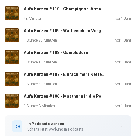
Reinhearen und outchecken und dazu ne Folge JoJo, das
Aufn Kurzen #110 - Champignon-Armageddon!
kommt ganz
48 Minuten
vor 1 Jahr
gefährlich!
Aufn Kurzen #109 - Walfleisch im Vorgarten
1 Stunde 25 Minuten
vor 1 Jahr
P.s.: Keno hat sich am Anfang der Folge in der Episodenzahl
geirrt. Ist Folge 12 und nicht 13.
Aufn Kurzen #108 - Gambledore
1 Stunde 15 Minuten
vor 1 Jahr
Aufn Kurzen #107 - Einfach mehr Kette (mit Malte Gehr)
1 Stunde 28 Minuten
vor 1 Jahr
Aufn Kurzen #106 - Masthuhn in die Poren!
1 Stunde 3 Minuten
vor 1 Jahr
In Podcasts werben
Schalte jetzt Werbung in Podcasts.