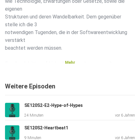
wie Technologie, Erwartungen oder Gesetze, sowie die
eigenen
Strukturen und deren Wandelbarkeit. Dem gegenüber
stelle ich die 3
notwendigen Tugenden, die in der Softwareentwicklung
verstärkt
beachtet werden müssen.
Mehr
Feedback bitte auf LinkedIn, Xing oder per email.
Weitere Episoden
SE120S2-E2-Hype-of-Hypes
24 Minuten
vor 6 Jahren
SE120S2-Heartbeat1
9 Minuten
vor 6 Jahren