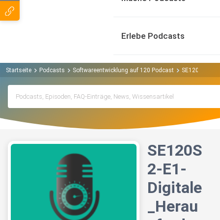
Erlebe Podcasts
Startseite
Podcasts
Softwareentwicklung auf 120 Podcast
SE120S2-E1-Di
SE120S
2-E1-
Digitale
_Herau