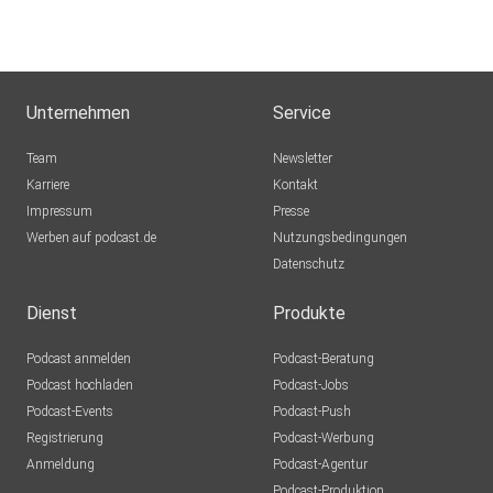
Unternehmen
Service
Team
Newsletter
Karriere
Kontakt
Impressum
Presse
Werben auf podcast.de
Nutzungsbedingungen
Datenschutz
Dienst
Produkte
Podcast anmelden
Podcast-Beratung
Podcast hochladen
Podcast-Jobs
Podcast-Events
Podcast-Push
Registrierung
Podcast-Werbung
Anmeldung
Podcast-Agentur
Podcast-Produktion