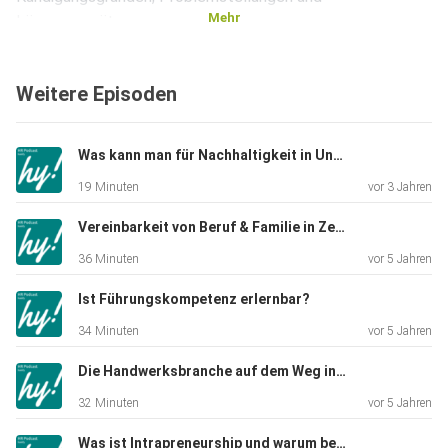
Mehr
Lösungsansätzen.
Erfahren Sie 5 wertvolle Tipps für Trennungsgespräche
und warum
Weitere Episoden
ein professionelles “Offboarding” gerade in Zeiten wie
diesen
Sinn macht.
Was kann man für Nachhaltigkeit in Unternehmen tun?
19 Minuten
vor 3 Jahren
Vereinbarkeit von Beruf & Familie in Zeiten von Corona
36 Minuten
vor 5 Jahren
Ist Führungskompetenz erlernbar?
34 Minuten
vor 5 Jahren
Die Handwerksbranche auf dem Weg in die Digitalisierung
32 Minuten
vor 5 Jahren
Was ist Intrapreneurship und warum bestimmt es die Zukunft der Unternehmen?