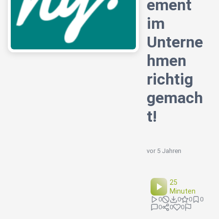
ement
im
Unterne
hmen
richtig
gemach
t!
vor 5 Jahren
25
Minuten
0
0
0
0
0
0
0