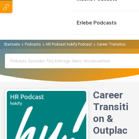
Erlebe Podcasts
Startseite
Podcasts
HR Podcast hokify Podcast
Career Transition & Out
Career
Transiti
on &
Outplac