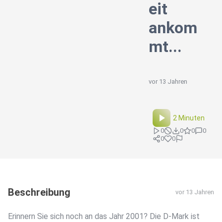
eit
ankom
mt...
vor 13 Jahren
2 Minuten
0
0
0
0
0
0
Beschreibung
vor 13 Jahren
Erinnern Sie sich noch an das Jahr 2001? Die D-Mark ist