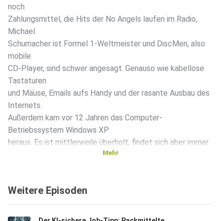
noch
Zahlungsmittel, die Hits der No Angels laufen im Radio,
Michael
Schumacher ist Formel 1-Weltmeister und DiscMen, also
mobile
CD-Player, sind schwer angesagt. Genauso wie kabellose
Tastaturen
und Mäuse, Emails aufs Handy und der rasante Ausbau des
Internets.
Außerdem kam vor 12 Jahren das Computer-
Betriebssystem Windows XP
heraus. Es ist mittlerweile überholt, findet sich aber immer
Mehr
noch
auf vielen PCs. Aber das kann spätestens in einem Jahr für
die
Weitere Episoden
Sicherheit Ihres Rechners riskant sein...
Der KI-sichere Job-Tipp: Packmitteltechnologin