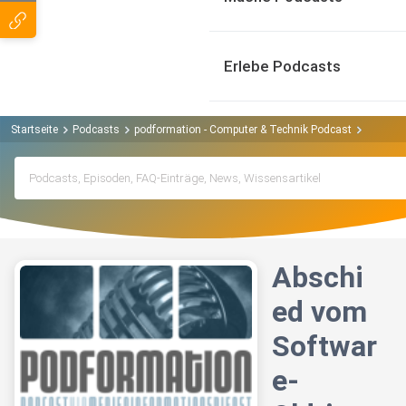
Erlebe Podcasts
Startseite
Podcasts
podformation - Computer & Technik Podcast
Abschie
Abschi
ed vom
Softwar
e-