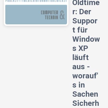
Oldtime
r: Der
Suppor
t für
Window
s XP
läuft
aus -
worauf'
s in
Sachen
Sicherh