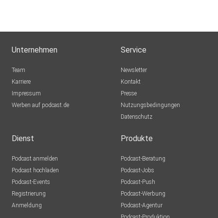
Unternehmen
Service
Team
Newsletter
Karriere
Kontakt
Impressum
Presse
Werben auf podcast.de
Nutzungsbedingungen
Datenschutz
Dienst
Produkte
Podcast anmelden
Podcast-Beratung
Podcast hochladen
Podcast-Jobs
Podcast-Events
Podcast-Push
Registrierung
Podcast-Werbung
Anmeldung
Podcast-Agentur
Podcast-Produktion