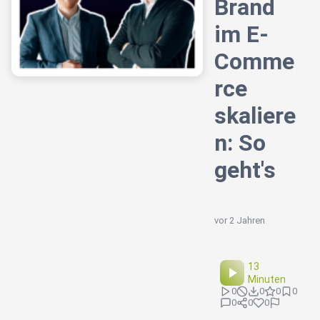
Brand
im E-
Comme
rce
skaliere
n: So
geht's
vor 2 Jahren
13
Minuten
0
0
0
0
0
0
0