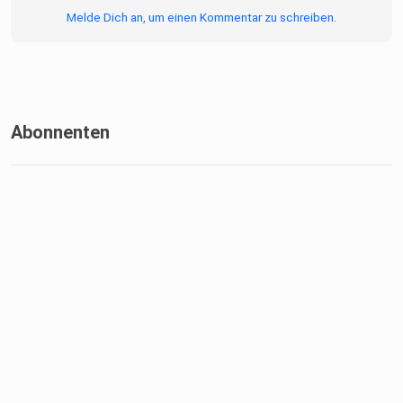
gruppe.meetovo.de
Melde Dich an, um einen Kommentar zu schreiben.
Abonniere unseren Podcast auf:
Apple Podcast, Spotify & auf allen anderen bekannten
Podcast-Streamingdiensten
Abonnenten