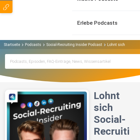
Erlebe Podcasts
Startseite
Podcasts
Social-Recruiting Insider Podcast
Lohnt sich Social-R
Lohnt
sich
Social-
Recruiti