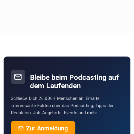
Bleibe beim Podcasting auf
dem Laufenden
Schließe Dich 26.000+ Menschen an. Erhalte
interessante Fakten über das Podcasting, Tipps der
Redaktion, Job-Angebote, Events und mehr.
Zur Anmeldung