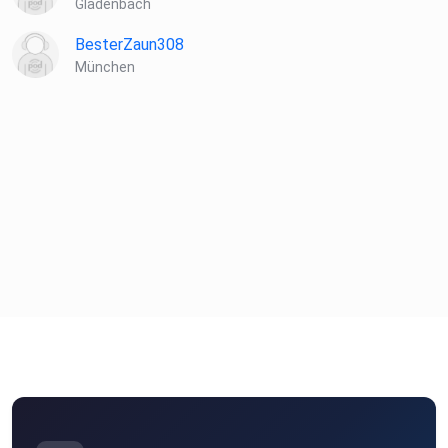
Gladenbach
BesterZaun308
München