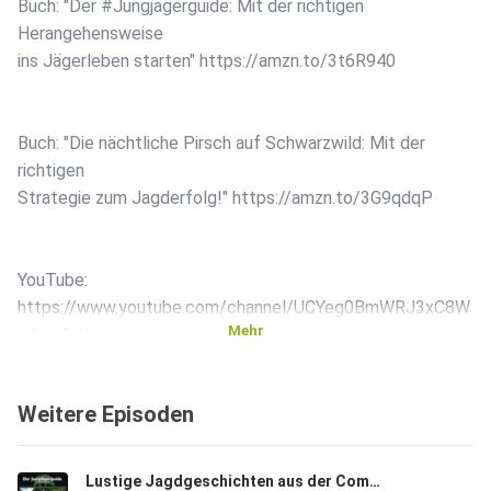
Buch: "Der #Jungjägerguide: Mit der richtigen
Herangehensweise
ins Jägerleben starten" https://amzn.to/3t6R940
Buch: "Die nächtliche Pirsch auf Schwarzwild: Mit der
richtigen
Strategie zum Jagderfolg!" https://amzn.to/3G9qdqP
YouTube:
https://www.youtube.com/channel/UCYeg0BmWRJ3xC8W
Mehr
u4Uxr5VA
Weitere Episoden
https://www.jungjaegerguide.de
Lustige Jagdgeschichten aus der Community