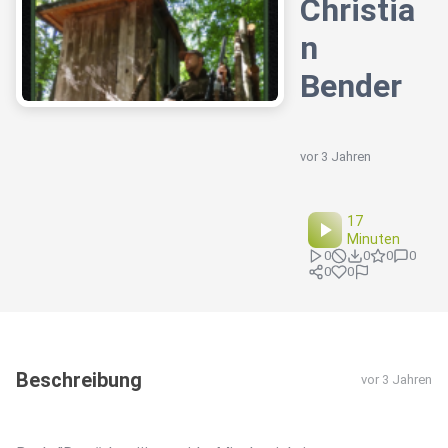
Christia
n
Bender
vor 3 Jahren
17
Minuten
0
0
0
0
0
0
Beschreibung
vor 3 Jahren