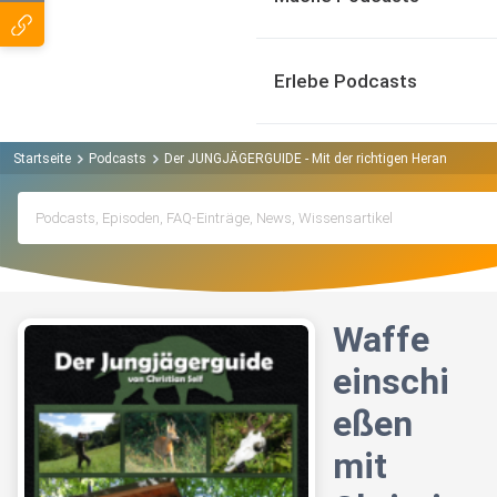
Erlebe Podcasts
Startseite
Podcasts
Der JUNGJÄGERGUIDE - Mit der richtigen Herangehenswe
Waffe
einschi
eßen
mit