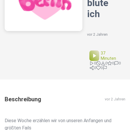
blute
ich
vor 2 Jahren
37
Minuten
0
0
0
0
0
0
Beschreibung
vor 2 Jahren
Diese Woche erzählen wir von unseren Anfangen und
größten Fails