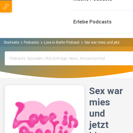
Erlebe Podcasts
Startseite
Podcasts
Love in Berlin Podcast
Sex war mies und jetzt blute i
Sex war
mies
und
jetzt