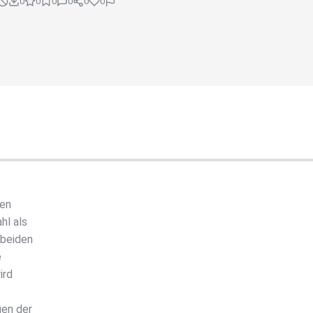
0
0
0
0
0
0
ben
hl als
 beiden
e
ird
gen der