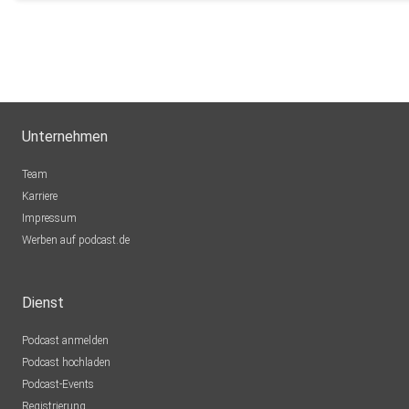
Puddingbrumsel
Barleben
FSchuster
Berlin
HABM
Unternehmen
München
Team
AleGS
Karriere
Impressum
Willhelm44
Werben auf podcast.de
Wien
0kbjsnlq
Dienst
Podcast anmelden
akober14
Podcast hochladen
dubai
Podcast-Events
Registrierung