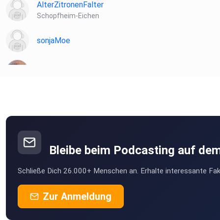
AlterZitronenFalter
Schopfheim-Eichen
sonjaMoe
lxzbxzqi
peck
Berlin
KarlLiebling
Amsterdam
Bleibe beim Podcasting auf de
JohannaE
Schließe Dich 26.000+ Menschen an. Erhalte interessante Fak
Villach
KaKoenig
Zur Anmeldung
Erfurt