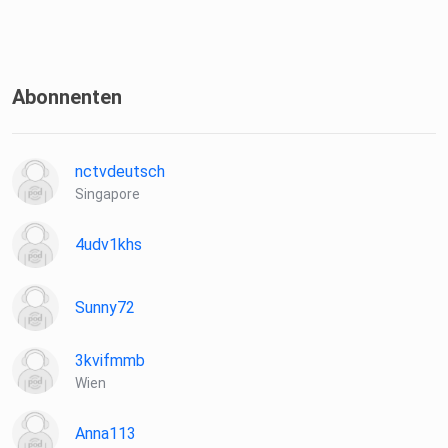
Abonnenten
nctvdeutsch
Singapore
4udv1khs
Sunny72
3kvifmmb
Wien
Anna113