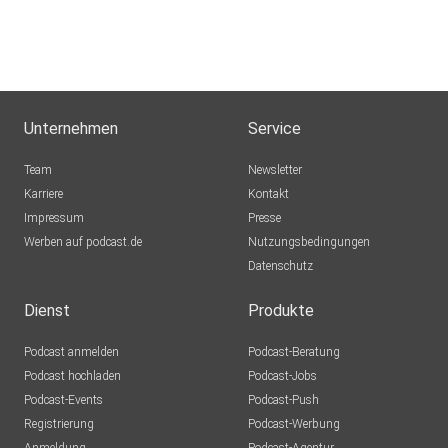
Unternehmen
Service
Team
Newsletter
Karriere
Kontakt
Impressum
Presse
Werben auf podcast.de
Nutzungsbedingungen
Datenschutz
Dienst
Produkte
Podcast anmelden
Podcast-Beratung
Podcast hochladen
Podcast-Jobs
Podcast-Events
Podcast-Push
Registrierung
Podcast-Werbung