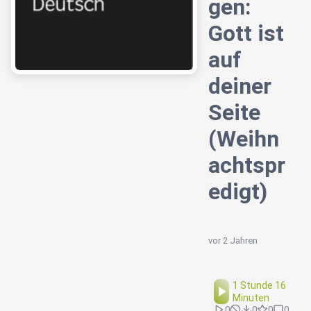
gen:
Gott ist
auf
deiner
Seite
(Weihn
achtspr
edigt)
vor 2 Jahren
1 Stunde 16
Minuten
0
0
0
0