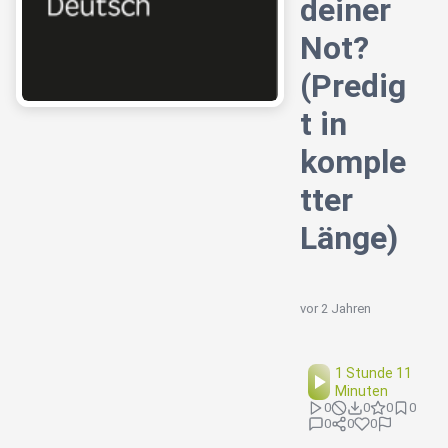
deiner
Not?
(Predig
t in
komple
tter
Länge)
vor 2 Jahren
1 Stunde 11
Minuten
0
0
0
0
0
0
0