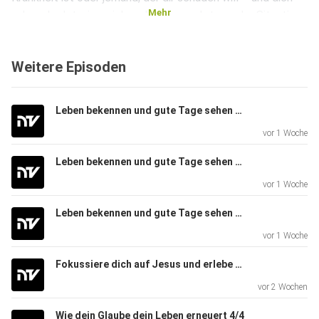
Mehr
unbeschadet, siegreich und sogar geehrt aus der Situation
herausführt. Erkenne, dass noch nicht alles verloren ist und
wie
Weitere Episoden
Gott gerade dabei ist, deine Probleme in Chancen zu
verwandeln
und alles zum Guten zu führen! Denn Gott ist da, inmitten
Leben bekennen und gute Tage sehen 3/3
deiner
vor 1 Woche
Not!
Leben bekennen und gute Tage sehen 2/3
Über diese Folge: Dies ist die Predigt „Wo steckt Gott,
vor 1 Woche
inmitten
deiner Not?“, die Joseph Prince am 25. April 2018 gehalten
Leben bekennen und gute Tage sehen 1/3
hat.
vor 1 Woche
Fokussiere dich auf Jesus und erlebe echte Transformation
vor 2 Wochen
Wie dein Glaube dein Leben erneuert 4/4