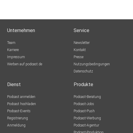
Unternehmen
Service
Team
Newsletter
Karriere
Kontakt
Impressum
Presse
Werben auf podcast.de
Nutzungsbedingungen
Datenschutz
Dienst
Produkte
Podcast anmelden
Podcast-Beratung
Podcast hochladen
Podcast-Jobs
Podcast-Events
Podcast-Push
Registrierung
Podcast-Werbung
Anmeldung
Podcast-Agentur
Podcast-Produktion