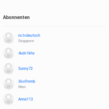
Abonnenten
nctvdeutsch
Singapore
4udv1khs
Sunny72
3kvifmmb
Wien
Anna113