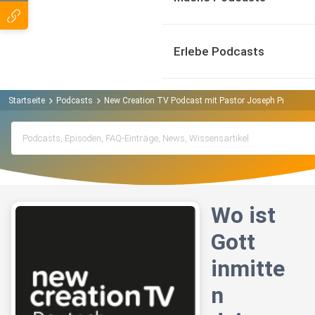
Erlebe Podcasts
Startseite
Podcasts
New Creation TV Podcast mit Pastor Joseph Prince Po
Wo ist
Gott
inmitte
n