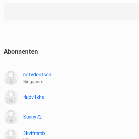
Abonnenten
nctvdeutsch
Singapore
4udv1khs
Sunny72
3kvifmmb