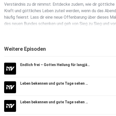
Verständnis zu dir nimmst. Entdecke zudem, wie dir göttliche
Kraft und göttliches Leben zuteil werden, wenn du das Aben
häufig feierst. Lass dir eine neue Offenbarung über dieses Ma
des neuen Bundes schenken und geh von Sieg zu Sieg und von
zu Kraft!
Weitere Episoden
Über diese Folge: Du siehst die Predigt „Finde den Ausweg au
jeder Prüfung“, gehalten am 28. August 2016 von Joseph Prin
Endlich frei – Gottes Heilung für langjährige Leiden
Leben bekennen und gute Tage sehen 3/3
Leben bekennen und gute Tage sehen 2/3