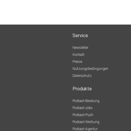
Service
Newsletter
Kontakt
Presse
Nutzungsbedingungen
Datenschutz
Produkte
Podcast-Beratung
Podcast-Jobs
Podcast-Push
Podcast-Werbung
Podcast-Agentur