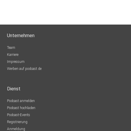
Unternehmen
Team
Karriere
Impressum
Werben auf podcast.de
Dienst
Podcast anmelden
Podcast hochladen
Podcast-Events
Registrierung
Anmeldung