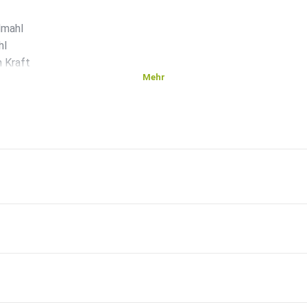
dmahl
hl
 Kraft
Mehr
s
ce.