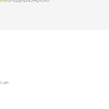
nuten
0
0
0
0
0
0
r
t, um