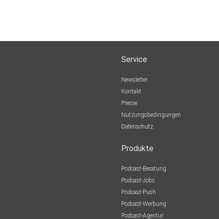
Service
Newsletter
Kontakt
Presse
Nutzungsbedingungen
Datenschutz
Produkte
Podcast-Beratung
Podcast-Jobs
Podcast-Push
Podcast-Werbung
Podcast-Agentur