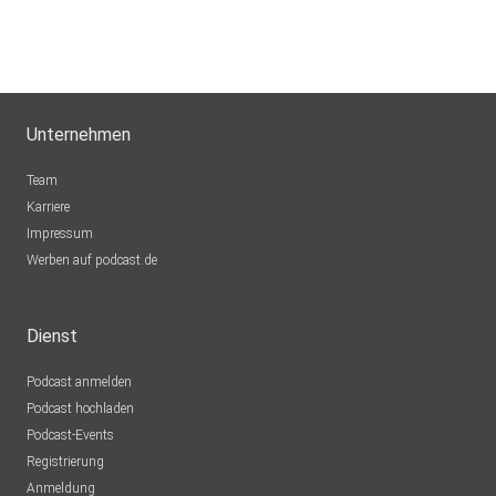
Unternehmen
Team
Karriere
Impressum
Werben auf podcast.de
Dienst
Podcast anmelden
Podcast hochladen
Podcast-Events
Registrierung
Anmeldung