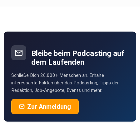
annebaldauf
Flöha OT Falkenau
Haeder
Rodewisch
johannes_beyer-O85D
Bleibe beim Podcasting auf
dem Laufenden
v0okhjgy
Schließe Dich 26.000+ Menschen an. Erhalte
anna.habimana-ihXa
interessante Fakten über das Podcasting, Tipps der
Redaktion, Job-Angebote, Events und mehr.
Zur Anmeldung