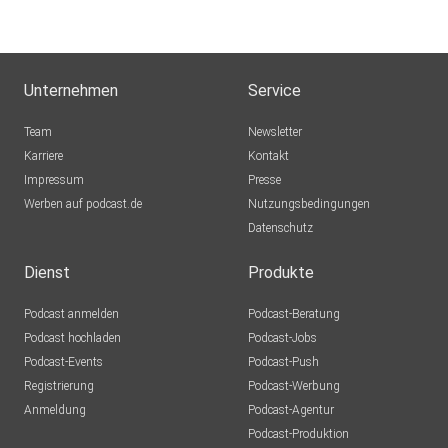
Unternehmen
Service
Team
Newsletter
Karriere
Kontakt
Impressum
Presse
Werben auf podcast.de
Nutzungsbedingungen
Datenschutz
Dienst
Produkte
Podcast anmelden
Podcast-Beratung
Podcast hochladen
Podcast-Jobs
Podcast-Events
Podcast-Push
Registrierung
Podcast-Werbung
Anmeldung
Podcast-Agentur
Podcast-Produktion