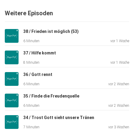
Weitere Episoden
Ich glaube, dass es eines der großartigsten Dinge ist, mit
Gott
38 / Frieden ist möglich (53)
über unser Leben zu sprechen, zu beten, Tagtäglich und
6 Minuten
vor 1 Woche
über jedes
Thema. Gebet ist eine der praktischsten Möglichkeiten,
37 / Hilfe kommt
wie wir
8 Minuten
vor 1 Woche
einander aufrichtige Liebe und Unterstützung zeigen
können.
36 / Gott rennt
PRAYER TO GO ist eine Glaubenspraxis für das moderne
6 Minuten
vor 2 Wochen
Leben.
35 / Finde die Freudenquelle
6 Minuten
vor 2 Wochen
In nur fünf Minuten führt PRAYER TO GO Sie zu einem Ort
34 / Trost Gott sieht unsere Tränen
der Liebe
und Gnade und gibt Ihnen die Kraft, Ihr Leben Tag für Tag,
7 Minuten
vor 3 Wochen
Minute