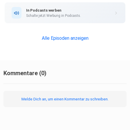
für Minute zu verändern.
In Podcasts werben
Schalte jetzt Werbung in Podcasts.
PRAYER TO GO ist immer auf einen Bibelvers ausgerichtet,
setzt
Alle Episoden anzeigen
ihn in praktischen Bezug zu unserem Leben und schafft
eine
Verbindung zum dreieinigen Gott.
Kommentare (0)
Manche Menschen sind auf der Suche nach einer
entspannten
Ruhepause nach einem anstrengenden Tag.
Melde Dich an, um einen Kommentar zu schreiben.
Andere wollen neu den Glauben entdecken. Mancher hat
den Wunsch