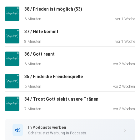
Gott
38 / Frieden ist möglich (53)
über unser Leben zu sprechen, zu beten, Tagtäglich und
6 Minuten
vor 1 Woche
über jedes
Thema. Gebet ist eine der praktischsten Möglichkeiten,
37 / Hilfe kommt
wie wir
8 Minuten
vor 1 Woche
einander aufrichtige Liebe und Unterstützung zeigen
können.
36 / Gott rennt
PRAYER TO GO ist eine Glaubenspraxis für das moderne
6 Minuten
vor 2 Wochen
Leben.
35 / Finde die Freudenquelle
6 Minuten
vor 2 Wochen
In nur fünf Minuten führt PRAYER TO GO Sie zu einem Ort
34 / Trost Gott sieht unsere Tränen
der Liebe
und Gnade und gibt Ihnen die Kraft, Ihr Leben Tag für Tag,
7 Minuten
vor 3 Wochen
Minute
für Minute zu verändern.
In Podcasts werben
Schalte jetzt Werbung in Podcasts.