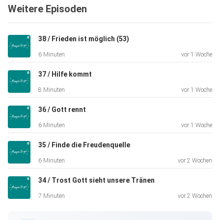
Weitere Episoden
Ich glaube, dass es eines der großartigsten Dinge ist, mit
Gott
38 / Frieden ist möglich (53)
über unser Leben zu sprechen, zu beten, Tagtäglich und
6 Minuten
vor 1 Woche
über jedes
Thema. Gebet ist eine der praktischsten Möglichkeiten,
37 / Hilfe kommt
wie wir
8 Minuten
vor 1 Woche
einander aufrichtige Liebe und Unterstützung zeigen
können.
36 / Gott rennt
PRAYER TO GO ist eine Glaubenspraxis für das moderne
6 Minuten
vor 1 Woche
Leben.
35 / Finde die Freudenquelle
6 Minuten
vor 2 Wochen
In nur fünf Minuten führt PRAYER TO GO Sie zu einem Ort
34 / Trost Gott sieht unsere Tränen
der Liebe
und Gnade und gibt Ihnen die Kraft, Ihr Leben Tag für Tag,
7 Minuten
vor 2 Wochen
Minute
für Minute zu verändern.