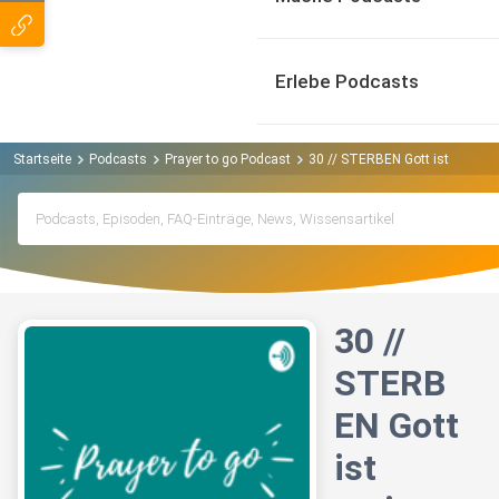
Erlebe Podcasts
Startseite
Podcasts
Prayer to go Podcast
30 // STERBEN Gott ist meines
30 //
STERB
EN Gott
ist