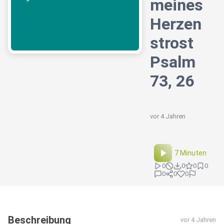
meines
Herzen
strost
Psalm
73, 26
vor 4 Jahren
7 Minuten
0
0
0
0
0
0
0
Beschreibung
vor 4 Jahren