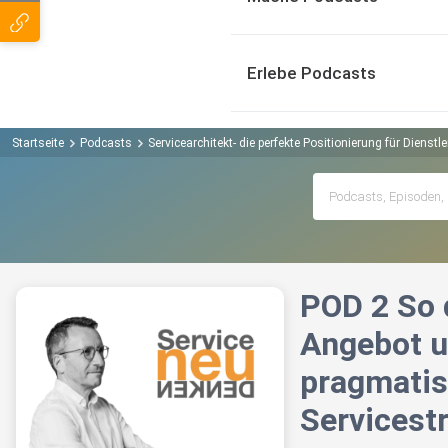
Erlebe Podcasts
Startseite
Podcasts
Servicearchitekt- die perfekte Positionierung für Diens
POD 2 So d
Angebot un
pragmatis
Servicestr