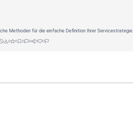
che Methoden für die einfache Definition Ihrer Servicestrategie
0
0
0
0
0
0