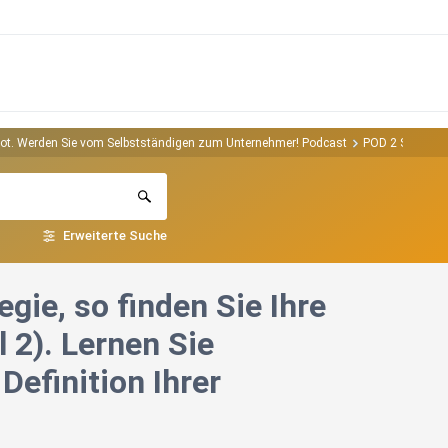
 Angebot. Werden Sie vom Selbstständigen zum Unternehmer! Podcast
POD 2 So definie
Erweiterte Suche
gie, so finden Sie Ihre
 2). Lernen Sie
efinition Ihrer