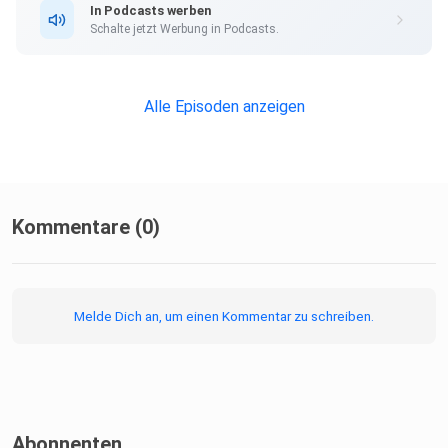
In Podcasts werben
Schalte jetzt Werbung in Podcasts.
Das A von ZACC steht für Angebot.
Alle Episoden anzeigen
Ein Servicebusiness funktioniert dann, wenn Angebot und
Zielgruppe, das heißt deren Nachfrage, zusammenkommen.
Kommentare (0)
Das war´s.
Gelingt es dem Serviceprovider, möglichst viele seiner
Angebote
Melde Dich an, um einen Kommentar zu schreiben.
an möglichst viele Vertreter seiner Zielgruppe zu
verkaufen,
brummt das Geschäft.
Abonnenten