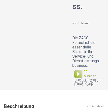
ss.
vor 6 Jahren
Die ZACC
Formel ist die
essentielle
Basis für Ihr
Service- und
Dienstleistungs
business.
39
Minuten
0
0
0
0
0
0
0
Beschreibung
vor 6 Jahren