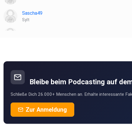
Sascha49
Sylt
jules22
derzuhoerer
AliceInWonderland
Bleibe beim Podcasting auf de
handPerle
Schließe Dich 26.000+ Menschen an. Erhalte interessante Fak
now
Zur Anmeldung
Jussuf
Sickte