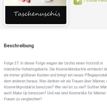
1 Stunde 9 Min
Beschreibung
Folge 37: In dieser Folge wagen die Uschis einen Vorstoß in
männliche Hoheitsgebiete. Die Kosmetikindustrie entdeckt 
als immer größeren Kunden und bringt ein neues Pflegeprodu
dem anderen heraus. Was denken wir als Frauen über Männer, 
Kosmetikprodukte benutzen? Wie viel ist zu viel? Sollten Mä
auch Make Up benutzen? Und wie sind Kosmetika für Männer 
Frauen zu vergleichen?