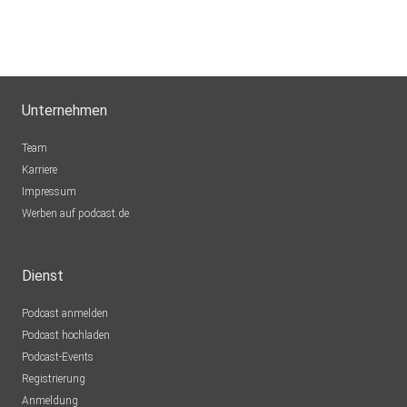
MeliPropelli
KarlWillyCoyote
Unternehmen
Team
Irgendwerundsowieso
Karriere
Impressum
vohralikanke
Werben auf podcast.de
Sveana
Dienst
Brandenburg
Podcast anmelden
123robby
Podcast hochladen
Podcast-Events
Registrierung
SunnyHWI
Anmeldung