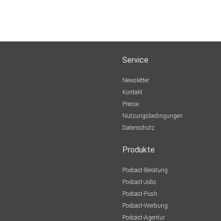
Service
Newsletter
Kontakt
Presse
Nutzungsbedingungen
Datenschutz
Produkte
Podcast-Beratung
Podcast-Jobs
Podcast-Push
Podcast-Werbung
Podcast-Agentur