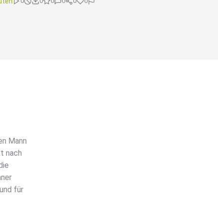
uten
0
0
0
0
0
0
den Mann
kt nach
die
nner
und für