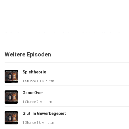
Außerdem in der Folge: Zwei kritische Artikel zu "Anthem".
Weitere Episoden
Spieltheorie
(kurz & deutsch)
1 Stunde 10 Minuten
https://www.giga.de/spiele/anthem/news/schon-anthems-trai
utm_source=whatsapp&utm_medium=newsletter&utm_ca
Game Over
1 Stunde 7 Minuten
Glut im Gewerbegebiet
1 Stunde 13 Minuten