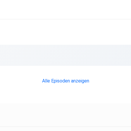
3731964
gen.
Alle Episoden anzeigen
och