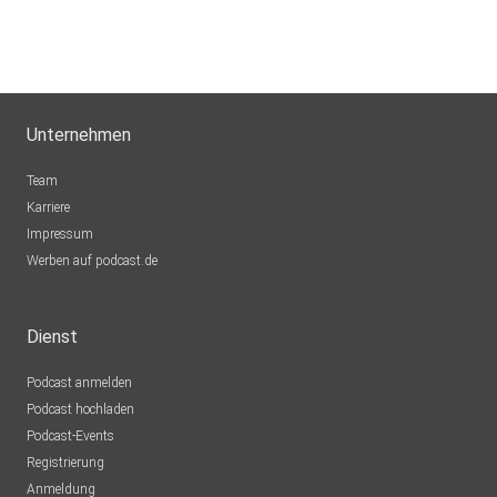
MeliPropelli
KarlWillyCoyote
Unternehmen
Team
Irgendwerundsowieso
Karriere
Impressum
vohralikanke
Werben auf podcast.de
Sveana
Dienst
Brandenburg
Podcast anmelden
123robby
Podcast hochladen
Podcast-Events
Registrierung
SunnyHWI
Anmeldung