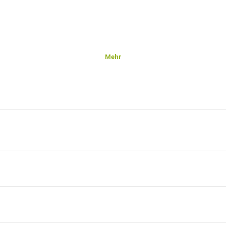
Mehr
gen.
rsen
Zuhörer