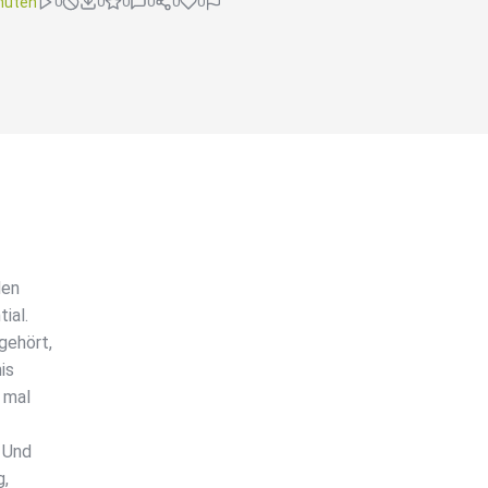
nuten
0
0
0
0
0
0
den
ial.
gehört,
is
 mal
? Und
g,