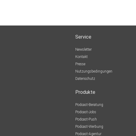
Service
Newsletter
Kontakt
Presse
Nutzungsbedingungen
Datenschutz
Produkte
Podcast-Beratung
Podcast-Jobs
Podcast-Push
Podcast-Werbung
Podcast-Agentur