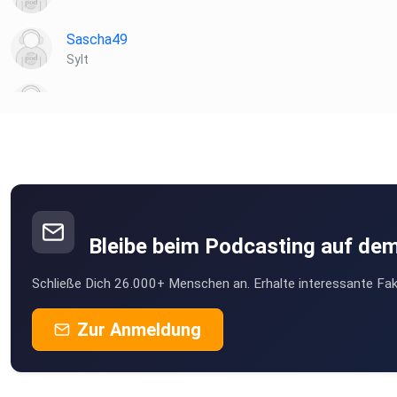
Sascha49
Sylt
jules22
derzuhoerer
AliceInWonderland
Bleibe beim Podcasting auf de
handPerle
Schließe Dich 26.000+ Menschen an. Erhalte interessante Fak
now
Zur Anmeldung
Jussuf
Sickte