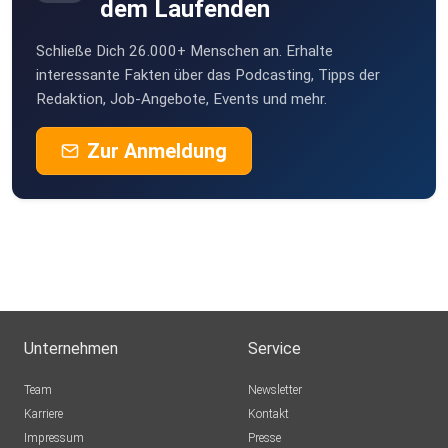
dem Laufenden
handPerle
Schließe Dich 26.000+ Menschen an. Erhalte
now
interessante Fakten über das Podcasting, Tipps der
Redaktion, Job-Angebote, Events und mehr.
Jussuf
Zur Anmeldung
Sickte
MeliPropelli
KarlWillyCoyote
Irgendwerundsowieso
Unternehmen
Service
vohralikanke
Team
Newsletter
Karriere
Kontakt
Impressum
Sveana
Presse