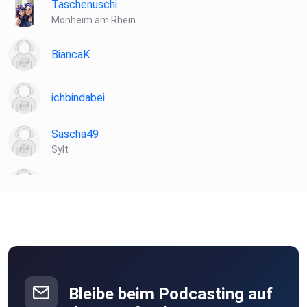
Taschenuschi
Monheim am Rhein
BiancaK
ichbindabei
Sascha49
Sylt
jules22
derzuhoerer
AliceInWonderland
Bleibe beim Podcasting auf