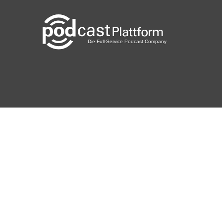
Oberhausen
xbd8higl