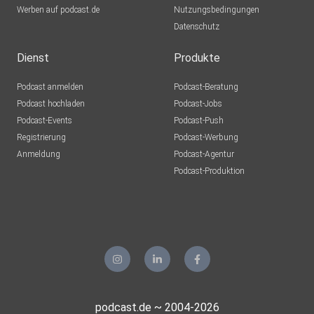
Werben auf podcast.de
Brandenburg
Nutzungsbedingungen
Datenschutz
123robby
Dienst
Produkte
Podcast anmelden
Podcast-Beratung
SunnyHWI
Podcast hochladen
Podcast-Jobs
Podcast-Events
Podcast-Push
Steffj
Registrierung
Podcast-Werbung
Traunstein
Anmeldung
Podcast-Agentur
Jiggajane
Podcast-Produktion
Ergoldsbach
Jo64
Altlengbach
PinkiePie
Hildburghausen
bifnx1bs
podcast.de ~ 2004-2026