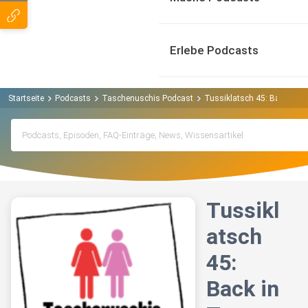
Erlebe Podcasts
Startseite
Podcasts
Taschenuschis Podcast
Tussiklatsch 45: Back in 
Tussikl
atsch
45:
Back in