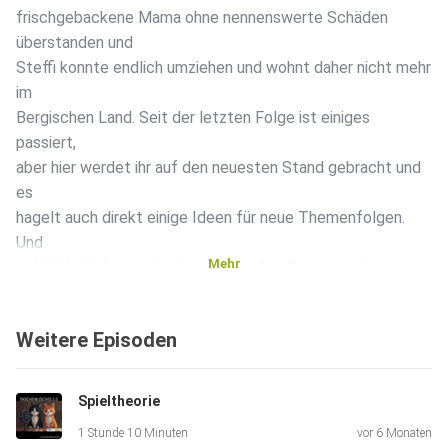
frischgebackene Mama ohne nennenswerte Schäden
überstanden und
Steffi konnte endlich umziehen und wohnt daher nicht mehr
im
Bergischen Land. Seit der letzten Folge ist einiges
passiert,
aber hier werdet ihr auf den neuesten Stand gebracht und
es
hagelt auch direkt einige Ideen für neue Themenfolgen.
Und
Mehr
natürlich dürfen nach einigen Monaten Pause auch
geringfügige
Tonprobleme nicht fehlen.
Weitere Episoden
Spieltheorie
1 Stunde 10 Minuten
vor 6 Monaten