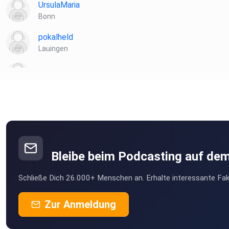
UrsulaMaria
Bonn
pokalheld
Lauingen
0kbjsnlq
euphrates
Istanbul
Muellmatz
Treuchtlingen
Bleibe beim Podcasting auf de
Archeopterix
Schließe Dich 26.000+ Menschen an. Erhalte interessante Fak
Fernwald
VasDroz
Zur Anmeldung
Medebach