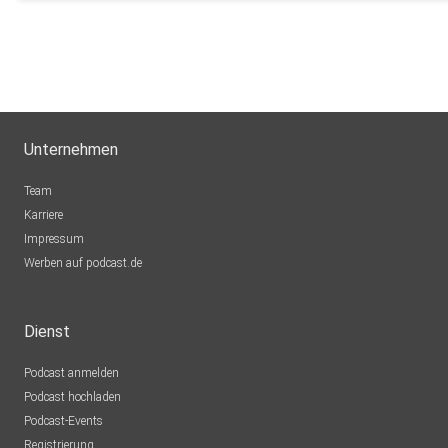
fe5ygw2v
Unternehmen
Team
Karriere
Impressum
Werben auf podcast.de
Dienst
Podcast anmelden
Podcast hochladen
Podcast-Events
Registrierung