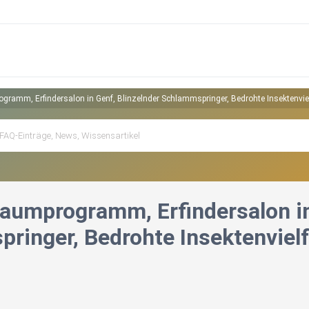
gramm, Erfindersalon in Genf, Blinzelnder Schlammspringer, Bedrohte Insektenvie
aumprogramm, Erfindersalon in
ringer, Bedrohte Insektenviel