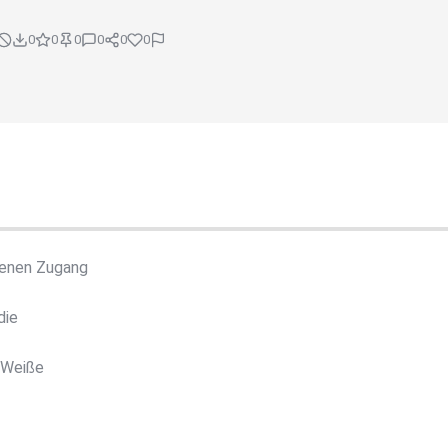
0
0
0
0
0
0
genen Zugang
die
 Weiße