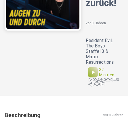
zurück!
vor 3 Jahren
Resident Evil,
The Boys
Staffel 3 &
Matrix
Resurrections
32
Minuten
0
0
0
0
0
0
Beschreibung
vor 3 Jahren