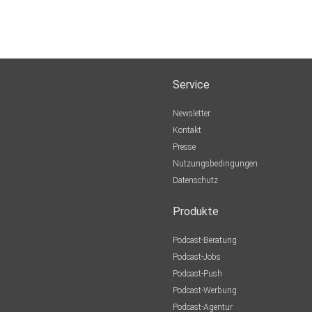
Service
Newsletter
Kontakt
Presse
Nutzungsbedingungen
Datenschutz
Produkte
Podcast-Beratung
Podcast-Jobs
Podcast-Push
Podcast-Werbung
Podcast-Agentur