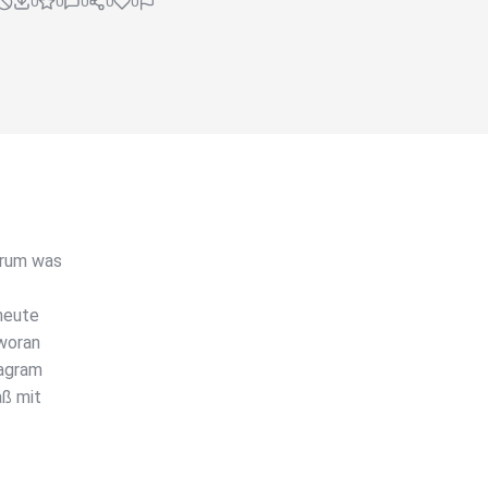
0
0
0
0
0
arum was
heute
 woran
tagram
aß mit