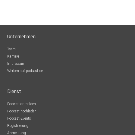
Unternehmen
Team
Karriere
Impressum
Werben auf podcast.de
Dienst
Podcast anmelden
Podcast hochladen
Podcast-Events
Registrierung
Anmeldung