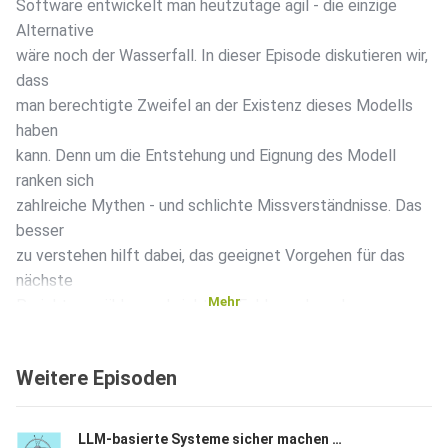
Software entwickelt man heutzutage agil - die einzige
Alternative
wäre noch der Wasserfall. In dieser Episode diskutieren wir,
dass
man berechtigte Zweifel an der Existenz dieses Modells
haben
kann. Denn um die Entstehung und Eignung des Modell
ranken sich
zahlreiche Mythen - und schlichte Missverständnisse. Das
besser
zu verstehen hilft dabei, das geeignet Vorgehen für das
nächste
Mehr
Projekt zu wählen und nicht die Fehler zu begehen, vor
denen
teilweise seit Jahrzehnten gewarnt wird.
Weitere Episoden
Präsentation
LLM-basierte Systeme sicher machen mit Sönke Magnussen