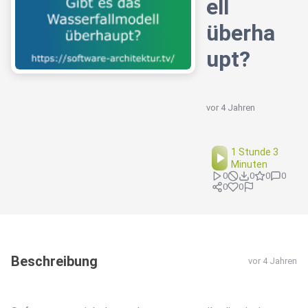
ell
überha
upt?
vor 4 Jahren
1 Stunde 3
Minuten
0
0
0
0
0
0
Beschreibung
vor 4 Jahren