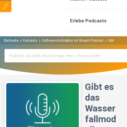
Erlebe Podcasts
Startseite
Podcasts
Software Architektur im Stream Podcast
Gibt es das
Gibt es
das
Wasser
fallmod