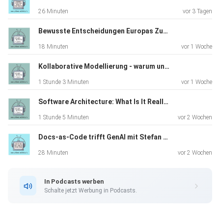
26 Minuten
vor 3 Tagen
Links
Bewusste Entscheidungen Europas Zukunft liegt in unseren Händen (TechRiders Summit Special)
18 Minuten
vor 1 Woche
Folge mit Prof. Dr. Christiane Floyd
Kollaborative Modellierung - warum und wie funktioniert Event Storming in der Praxis
1 Stunde 3 Minuten
vor 1 Woche
Blog-Beitrag “Wasserfall-Modell? LOL!”
Software Architecture: What Is It Really About? A Discussion with James Coplien
Das SAGE-System
1 Stunde 5 Minuten
vor 2 Wochen
Docs-as-Code trifft GenAI mit Stefan Zörner
IBM AN/FSQ-7 Computer
28 Minuten
vor 2 Wochen
Herbert D. Benington: Production of Large Computer
Programs
In Podcasts werben
Schalte jetzt Werbung in Podcasts.
Winston W. Royce: Managing the Development of Large
Software