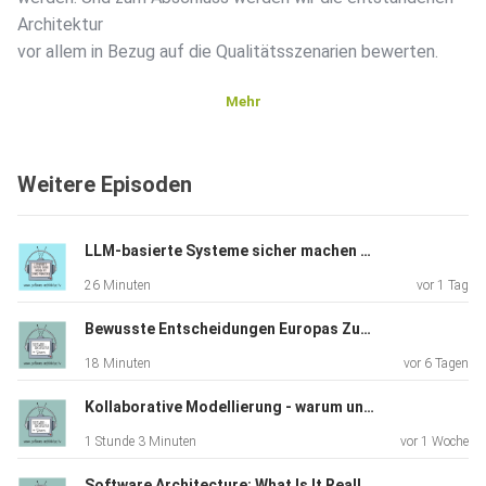
Architektur
vor allem in Bezug auf die Qualitätsszenarien bewerten.
Mehr
Miro Board
Weitere Episoden
Weitere Folgen zur iSAQB Advanced Beispielaufgabe
Qualitätsanforderungen
LLM-basierte Systeme sicher machen mit Sönke Magnussen
26 Minuten
vor 1 Tag
Lösungsstrategie
Bewusste Entscheidungen Europas Zukunft liegt in unseren Händen (TechRiders Summit Special)
Technischer Kontext und fachliche Aufteilung
18 Minuten
vor 6 Tagen
Kollaborative Modellierung - warum und wie funktioniert Event Storming in der Praxis
1 Stunde 3 Minuten
vor 1 Woche
Software Architecture: What Is It Really About? A Discussion with James Coplien