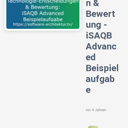
n &
Bewert
ung -
iSAQB
Advanc
ed
Beispiel
aufgab
e
vor 4 Jahren