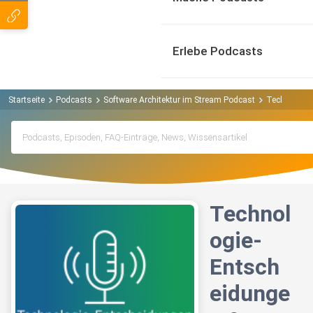
Erlebe Podcasts
Startseite
Podcasts
Software Architektur im Stream Podcast
Technologie
Technol
ogie-
Entsch
eidunge