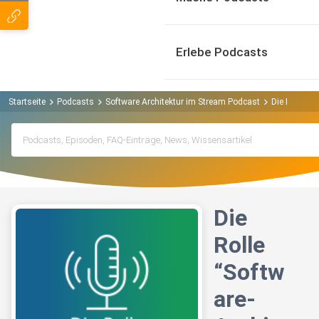
Erlebe Podcasts
Startseite
Podcasts
Software Architektur im Stream Podcast
Die Rolle “So
Die
Rolle
“Softw
are-