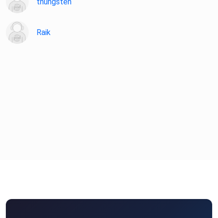
thungsten
Raik