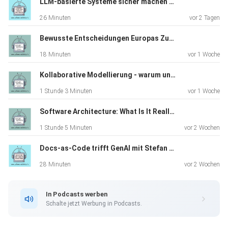
LLM-basierte Systeme sicher machen mit Sönke Magnussen
26 Minuten
vor 2 Tagen
Tweet mit Fragen von Zuschauer:innen
Bewusste Entscheidungen Europas Zukunft liegt in unseren Händen (TechRiders Summit Special)
Episoden zu Architektur-Management
18 Minuten
vor 1 Woche
Kollaborative Modellierung - warum und wie funktioniert Event Storming in der Praxis
1 Stunde 3 Minuten
vor 1 Woche
Software Architecture: What Is It Really About? A Discussion with James Coplien
1 Stunde 5 Minuten
vor 2 Wochen
Docs-as-Code trifft GenAI mit Stefan Zörner
28 Minuten
vor 2 Wochen
In Podcasts werben
Schalte jetzt Werbung in Podcasts.