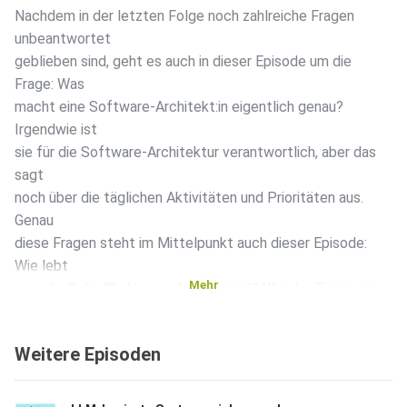
Nachdem in der letzten Folge noch zahlreiche Fragen
unbeantwortet
geblieben sind, geht es auch in dieser Episode um die
Frage: Was
macht eine Software-Architekt:in eigentlich genau?
Irgendwie ist
sie für die Software-Architektur verantwortlich, aber das
sagt
noch über die täglichen Aktivitäten und Prioritäten aus.
Genau
diese Fragen steht im Mittelpunkt auch dieser Episode:
Wie lebt
Mehr
man die Rolle “Software-Architekt:in”? Welche Tätigkeiten
sind
besonders wichtig? Mit welchen anderen Personen sollte
Weitere Episoden
man wie
interagieren?