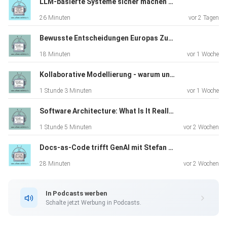
LLM-basierte Systeme sicher machen mit Sönke Magnussen
26 Minuten
vor 2 Tagen
Link
Bewusste Entscheidungen Europas Zukunft liegt in unseren Händen (TechRiders Summit Special)
18 Minuten
vor 1 Woche
Tweet mit Fragen von Zuschauer:innen
Kollaborative Modellierung - warum und wie funktioniert Event Storming in der Praxis
Sketchnotes
1 Stunde 3 Minuten
vor 1 Woche
Software-Architektur in agilen Projekten mit Jutta
Software Architecture: What Is It Really About? A Discussion with James Coplien
Eckstein
1 Stunde 5 Minuten
vor 2 Wochen
Docs-as-Code trifft GenAI mit Stefan Zörner
Schlag den Stefan und Eberhard
28 Minuten
vor 2 Wochen
Computerwoche: Was macht ein Solution Architect?
In Podcasts werben
Schalte jetzt Werbung in Podcasts.