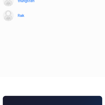
thungsten
Raik