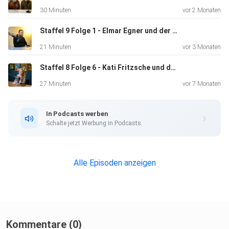
weitere Reiseziele gibt es natürlich auf den Seiten vom
30 Minuten
vor 2 Monaten
Reiseland
Sachsen-Anhalt unter: https://sachsen-anhalt-
Staffel 9 Folge 1 - Elmar Egner und der Quedlinburger Domschatz
tourismus.de/
21 Minuten
vor 3 Monaten
Staffel 8 Folge 6 - Kati Fritzsche und die Rotkäppchen Erlebniswelt
27 Minuten
vor 7 Monaten
In Podcasts werben
Schalte jetzt Werbung in Podcasts.
Alle Episoden anzeigen
Kommentare (0)