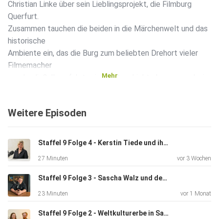
Christian Linke über sein Lieblingsprojekt, die Filmburg
Querfurt.
Zusammen tauchen die beiden in die Märchenwelt und das
historische
Ambiente ein, das die Burg zum beliebten Drehort vieler
Filmemacher
Mehr
werden ließ. Ihr erfahrt, wie die Geschichte begann und wie
auch
ihr Gelegenheit bekommt, darin einzutauchen. ​​Reiseland
Weitere Episoden
Sachsen-Anhalt - Der Podcast ___ Weitere Informationen
zu den dort
gedrehten Filmen findet ihr hier: Website Filmburg Querfurt:
Staffel 9 Folge 4 - Kerstin Tiede und ihr Baumwipfel-Resort „Lug ins Land“ im Harz
https://www.burg-querfurt.de/de/realisierte-
27 Minuten
vor 3 Wochen
filmprojekte.html
Drehorte in Sachsen-Anhalt: Sachsen-Anhalt-Tourismus:
Staffel 9 Folge 3 - Sascha Walz und der Genussfinder Sachsen-Anhalt
Drehorte in
23 Minuten
vor 1 Monat
Sachsen-Anhalt Querfurt: Stadt Querfurt - FilmBurg
Querfurt … und
Staffel 9 Folge 2 - Weltkulturerbe in Sachsen-Anhalt: Die neue Gartenreich-App