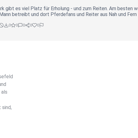
rk gibt es viel Platz für Erholung - und zum Reiten. Am besten
Mann betreibt und dort Pferdefans und Reiter aus Nah und Fern
0
0
0
0
0
sefeld
und
 als
 sind,