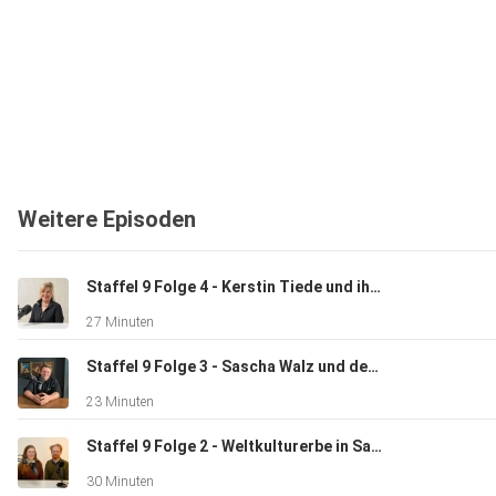
Weitere Episoden
Staffel 9 Folge 4 - Kerstin Tiede und ihr Baumwipfel-Resort „Lug ins Land“ im Harz
27 Minuten
Staffel 9 Folge 3 - Sascha Walz und der Genussfinder Sachsen-Anhalt
23 Minuten
Staffel 9 Folge 2 - Weltkulturerbe in Sachsen-Anhalt: Die neue Gartenreich-App
30 Minuten