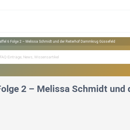
affel 6 Folge 2 – Melissa Schmidt und der Reiterhof Dammkrug Güssefeld
 Folge 2 – Melissa Schmidt und