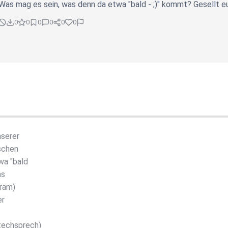
Was mag es sein, was denn da etwa "bald - ;)" kommt? Gesellt 
0
0
0
0
0
0
nserer
schen
wa "bald
ns
gram)
er
techsprech)