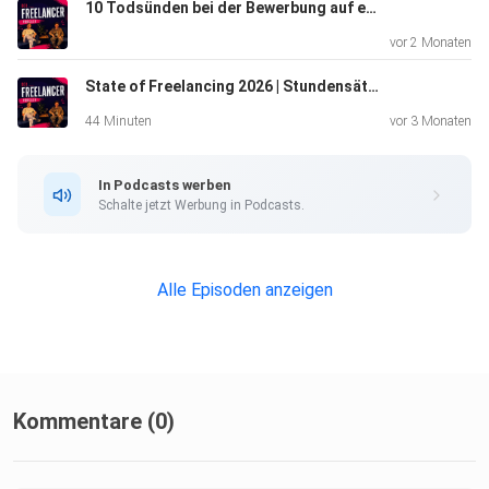
Maria:
10 Todsünden bei der Bewerbung auf ein Freelance Projekt | Mit Manuel Meurer
vor 2 Monaten
State of Freelancing 2026 | Stundensätze, Trends & Daten der größten Branchenstudie
Kreativpreneur Podcast:
https://kite.link/kreativpreneurpodcast
44 Minuten
vor 3 Monaten
In Podcasts werben
Website:
Schalte jetzt Werbung in Podcasts.
https://kreativpreneur.com
Alle Episoden anzeigen
Kreativpreneur Space Membership:
https://kreativpreneur.com/kreativpreneur-space
Textagentur:
Kommentare (0)
https://mariamurnikov.com