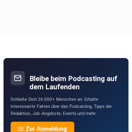
Tritt unserer Facebook-Kooperations-Gruppe
bei: http://bit.ly/2yE2laI
Tritt unserem Slack Workspace für Freelancer
bei: https://bit.ly/2SGLIay
Kontaktiere uns: http://Freelancer-Podcast.de
Bleibe beim Podcasting auf
dem Laufenden
Schließe Dich 26.000+ Menschen an. Erhalte
interessante Fakten über das Podcasting, Tipps der
Redaktion, Job-Angebote, Events und mehr.
Zur Anmeldung