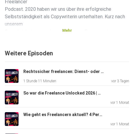
Freelancer
Podcast. 2020 haben wir uns über ihre erfolgreiche
Selbstständigkeit als Copywriterin unterhalten. Kurz nach
unserem
Mehr
Gespräch hat sie aus ihrem Freelance-Business eine
Agentur
gemacht. Heute beschäftigt sie 8 Mitarbeiterinnen und
Weitere Episoden
Mitarbeiter
und plant bereits die Gründung einer zweiten Agentur. In
unserem
Rechtssicher freelancen: Dienst- oder Werkvertrag? Vertragsfallen für Freelancer mit Julia Gertz
Gespräch ging es um die Unterschiede zwischen der
1 Stunde 11 Minuten
vor 3 Tagen
Soloselbstständigkeit und ihrem jetzigen Alltag, remote
Arbeit
So war die Freelance Unlocked 2026 | Mit Oli, Cihan & Lukas
und die Zukunft des Copywritings im Hinblick auf K.I.-
vor 1 Monat
Lösungen.
Wie geht es Freelancern aktuell? 4 Perspektiven | Live von der Freelance Unlocked
vor 1 Monat
--