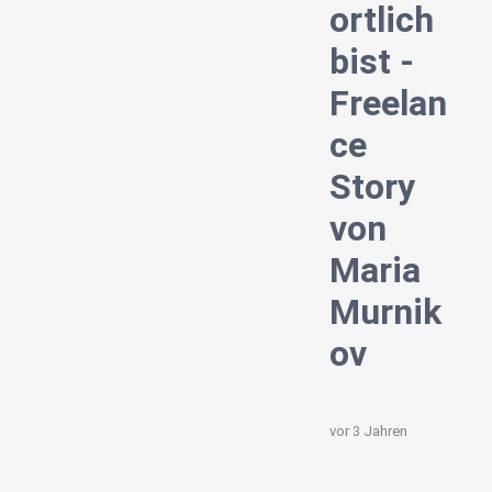
ortlich
bist -
Freelan
ce
Story
von
Maria
Murnik
ov
vor 3 Jahren