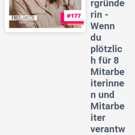
rgründe
rin -
Wenn
du
plötzlic
h für 8
Mitarbe
iterinne
n und
Mitarbe
iter
verantw