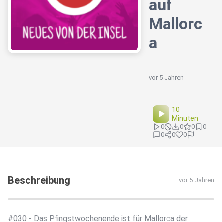
auf
Mallorc
a
vor 5 Jahren
10
Minuten
0
0
0
0
0
0
0
Beschreibung
vor 5 Jahren
#030 - Das Pfingstwochenende ist für Mallorca der