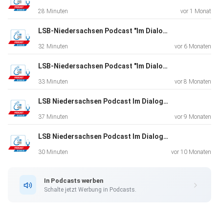
kurse/index.php#timeline
28 Minuten
vor 1 Monat
LSB-Niedersachsen Podcast "Im Dialog". Folge 28. Zu Gast: Ruth Spelmeyer und Sabrina Hering
32 Minuten
vor 6 Monaten
LSB-Niedersachsen Podcast "Im Dialog". Folge 27. Zu Gast: Arnd Peiffer und Daniel Böhm
In zehn Schritten zur Bestandserhebung. Das Erklärvideo:
33 Minuten
vor 8 Monaten
LSB Niedersachsen Podcast Im Dialog. Folge 26. Zu Gast: Stefan Wessels
https://www.youtube.com/watch?v=_DPmmmmiThc
37 Minuten
vor 9 Monaten
LSB Niedersachsen Podcast Im Dialog. Folge 25. Zu Gast: Bernd Wedemeyer-Kolwe
30 Minuten
vor 10 Monaten
In Podcasts werben
Sportpolitische Forderungen des LSB:
Schalte jetzt Werbung in Podcasts.