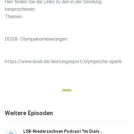
Hier finden Sie die Links zu den in der Sendung
besprochenen
Themen.
DOSB- Olympianominierungen:
https://www.dosb.de/leistungssport/olympische-spiele
Mehr
Online Sportangebote von #Sportvereintuns:
Weitere Episoden
https://www.sportvereintuns.de/online-
LSB-Niedersachsen Podcast "Im Dialog". Folge 29. Zu Gast: Isabell Nowak