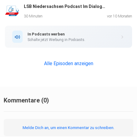
LSB Niedersachsen Podcast Im Dialog. Folge 25. Zu Gast: Bernd Wedemeyer-Kolwe
Landesverband
Niedersachsen und der LSB arbeiten beim Projekt
30 Minuten
vor 10 Monaten
"Startklar in die
Zukunft" zusammen. Gemeinsam unterstützen sie
In Podcasts werben
Maßnahmen von
Schalte jetzt Werbung in Podcasts.
Sportvereinen bzw. DLRG-Gliederungen, die
bedarfsorientierte
Schwimmkurse vor Ort anbieten sowie Lehrgänge für die
Alle Episoden anzeigen
Schwimmausbildenden-Qualifizierungen.
https://www.sportjugend-nds.de/startklar-in-die-zukunft
Kommentare (0)
Studie zu psychischen Belastungen von Kindern und
Jugendlichen in
Melde Dich an, um einen Kommentar zu schreiben.
der Corona-Pandemie: