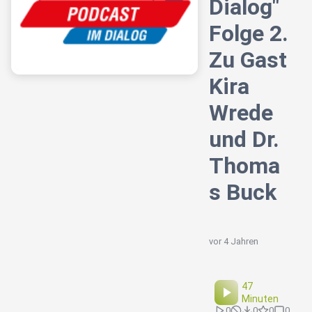
Dialog"
Folge 2.
Zu Gast
Kira
Wrede
und Dr.
Thoma
s Buck
vor 4 Jahren
47
Minuten
0
0
0
0