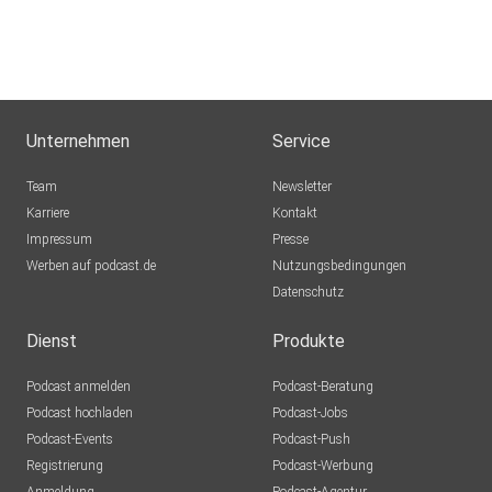
Unternehmen
Service
Team
Newsletter
Karriere
Kontakt
Impressum
Presse
Werben auf podcast.de
Nutzungsbedingungen
Datenschutz
Dienst
Produkte
Podcast anmelden
Podcast-Beratung
Podcast hochladen
Podcast-Jobs
Podcast-Events
Podcast-Push
Registrierung
Podcast-Werbung