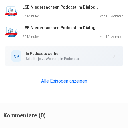
Bei Fragen können Sie eine Mail an folgende Adresse
LSB Niedersachsen Podcast Im Dialog. Folge 26. Zu Gast: Stefan Wessels
schicken:
37 Minuten
vor 10 Monaten
enkzu@lsb-niedersachsen.de
LSB Niedersachsen Podcast Im Dialog. Folge 25. Zu Gast: Bernd Wedemeyer-Kolwe
30 Minuten
vor 10 Monaten
---
In Podcasts werben
Schalte jetzt Werbung in Podcasts.
Hier der Link zu unserem Podcast zum Thema Energiespar-
Tipps:
Alle Episoden anzeigen
Youtube: https://www.youtube.com/watch?
v=BVGQCa8WxKU&t=6s
Kommentare (0)
Spotify: