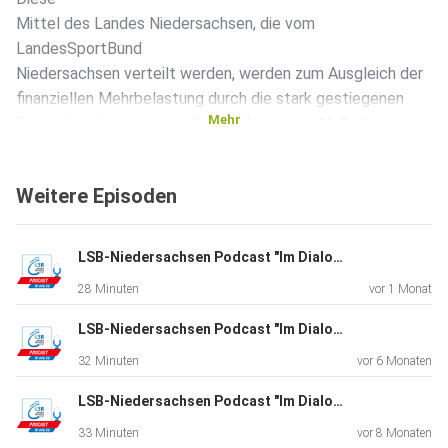
Mittel des Landes Niedersachsen, die vom
LandesSportBund
Niedersachsen verteilt werden, werden zum Ausgleich der
finanziellen Mehrbelastung durch die stark gestiegenen
Mehr
Energiekosten sowie zur Durchführung von Maßnahmen zur
Energieeinsparung zur Verfügung gestellt. Hier geht es
direkt zum
Weitere Episoden
Link:
LSB-Niedersachsen Podcast "Im Dialog". Folge 29. Zu Gast: Isabell Nowak
https://www.lsb-niedersachsen.de/themen/sport-und-
28 Minuten
vor 1 Monat
vereinsentwicklung/sportstaettenbau/hilfen-in-der-
energiekrise/foerderprogramm-energiekostenzuschuesse
LSB-Niedersachsen Podcast "Im Dialog". Folge 28. Zu Gast: Ruth Spelmeyer und Sabrina Hering
32 Minuten
vor 6 Monaten
---
LSB-Niedersachsen Podcast "Im Dialog". Folge 27. Zu Gast: Arnd Peiffer und Daniel Böhm
33 Minuten
vor 8 Monaten