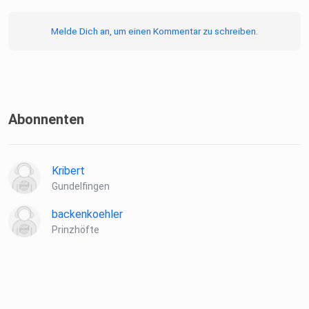
https://open.spotify.com/episode/3mWgcdkvIuBFWjenBIK
ppS
Melde Dich an, um einen Kommentar zu schreiben.
Abonnenten
Kribert
Gundelfingen
backenkoehler
Prinzhöfte