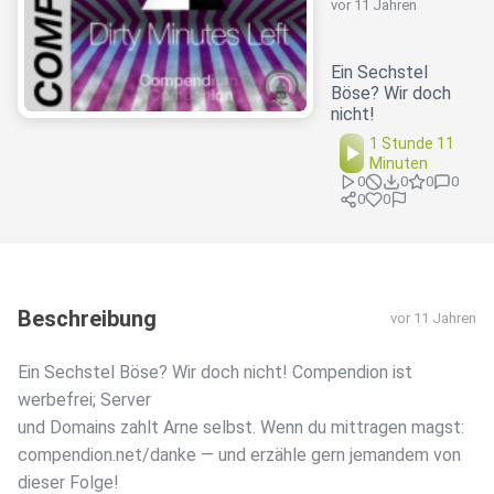
vor 11 Jahren
Ein Sechstel
Böse? Wir doch
nicht!
1 Stunde 11
Minuten
0
0
0
0
0
0
Beschreibung
vor 11 Jahren
Ein Sechstel Böse? Wir doch nicht! Compendion ist
werbefrei; Server
und Domains zahlt Arne selbst. Wenn du mittragen magst:
compendion.net/danke — und erzähle gern jemandem von
dieser Folge!